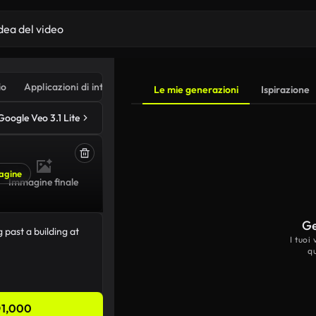
io
Applicazioni di intelligenza artificiale
Le mie generazioni
Ispirazione
Google Veo 3.1 Lite
agine
Immagine finale
Ge
I tuoi
q
1,000