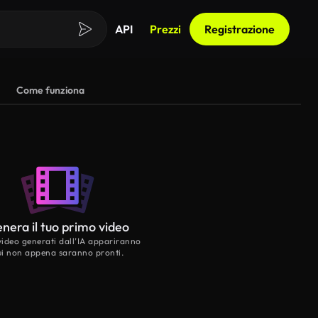
API
Prezzi
Registrazione
Come funziona
nera il tuo primo video
 video generati dall’IA appariranno
ui non appena saranno pronti.