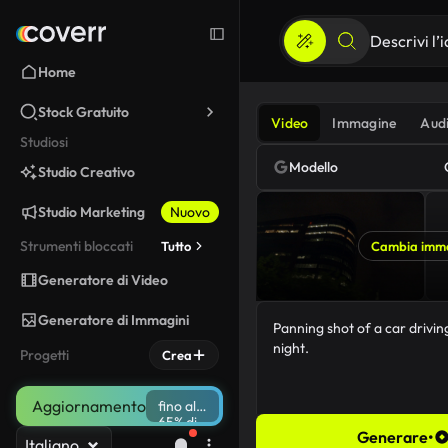
Home
Stock Gratuito
Video
Immagine
Aud
Studiosi
Modello
Studio Creativo
Studio Marketing
Nuovo
Strumenti bloccati
Tutto
Cambia imm
Generatore di Video
Generatore di Immagini
Progetti
Crea
Aggiornamento
fino al
65% di
Generare
•
sconto
Italiano
56/5000