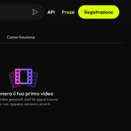
API
Prezzi
Registrazione
Come funziona
nera il tuo primo video
 video generati dall’IA appariranno
ui non appena saranno pronti.