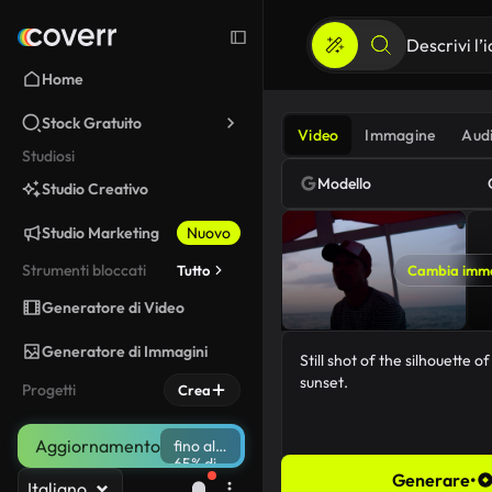
Home
Stock Gratuito
Video
Immagine
Aud
Studiosi
Modello
Studio Creativo
Studio Marketing
Nuovo
Strumenti bloccati
Tutto
Cambia imm
Generatore di Video
Generatore di Immagini
Progetti
Crea
Aggiornamento
fino al
65% di
Generare
•
sconto
Italiano
61/5000