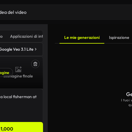
io
Applicazioni di intelligenza artificiale
Le mie generazioni
Ispirazione
Google Veo 3.1 Lite
agine
Immagine finale
Ge
I tuoi
q
1,000