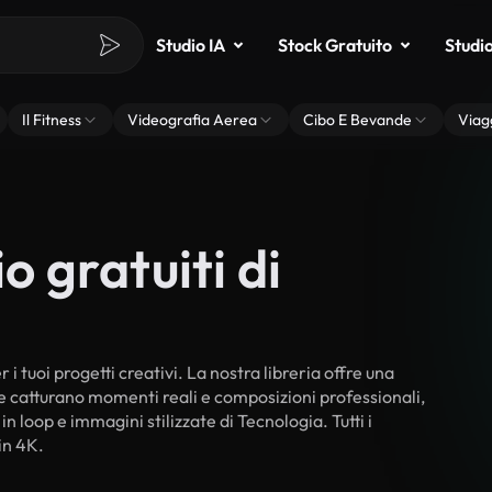
Studio IA
Stock Gratuito
Studi
Il Fitness
Videografia Aerea
Cibo E Bevande
Viag
o gratuiti di
i tuoi progetti creativi. La nostra libreria offre una
he catturano momenti reali e composizioni professionali,
n loop e immagini stilizzate di Tecnologia. Tutti i
in 4K.