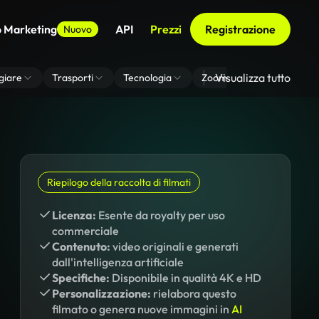
o Marketing
API
Prezzi
Registrazione
Nuovo
Visualizza tutto
giare
Trasporti
Tecnologia
Zoom Di Sfondo Virtuale
Riepilogo della raccolta di filmati
Licenza:
Esente da royalty per uso
commerciale
Contenuto:
video originali e generati
dall'intelligenza artificiale
Specifiche:
Disponibile in qualità 4K e HD
Personalizzazione:
rielabora questo
filmato o genera nuove immagini in
AI