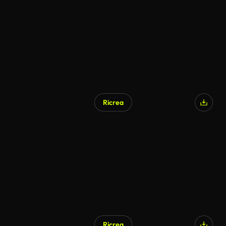
Ricrea
Ricrea