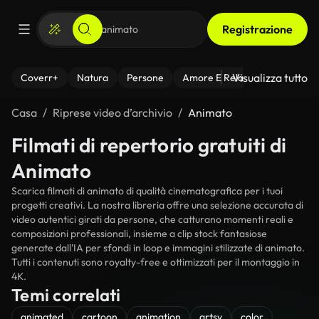
Registrazione
Visualizza tutto
Coverr+
Natura
Persone
Amore E Relazioni
Il Fitnes
Casa
Riprese video d’archivio
Animato
Filmati di repertorio gratuiti di
Animato
Scarica filmati di animato di qualità cinematografica per i tuoi
progetti creativi. La nostra libreria offre una selezione accurata di
video autentici girati da persone, che catturano momenti reali e
composizioni professionali, insieme a clip stock fantasiose
generate dall'IA per sfondi in loop e immagini stilizzate di animato.
Tutti i contenuti sono royalty-free e ottimizzati per il montaggio in
4K.
Temi correlati
animated
cartoon
animation
artsy
color