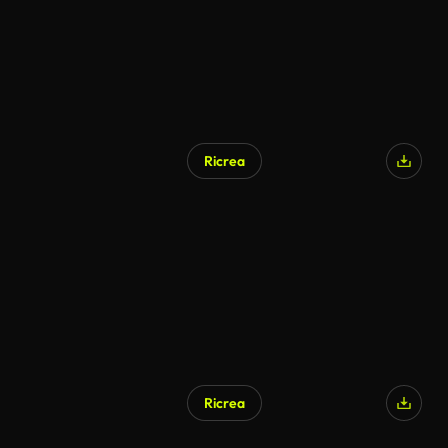
Ricrea
Ricrea