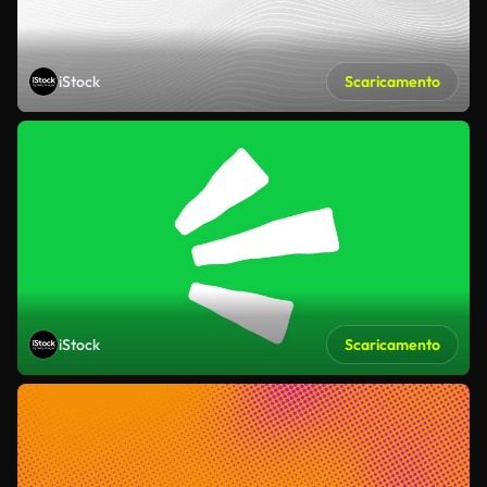
iStock
Scaricamento
iStock
Scaricamento