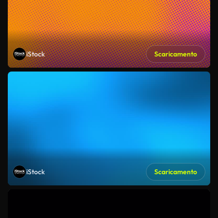
iStock
Scaricamento
iStock
Scaricamento