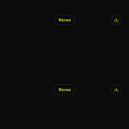
Ricrea
Ricrea