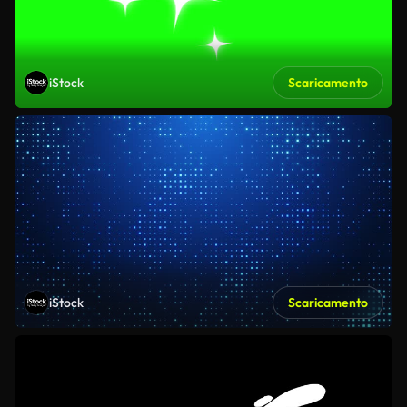
iStock
Scaricamento
iStock
Scaricamento