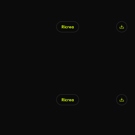
Ricrea
Ricrea