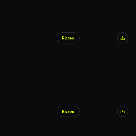
Ricrea
Ricrea