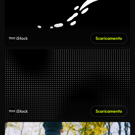
iStock
Scaricamento
iStock
Scaricamento