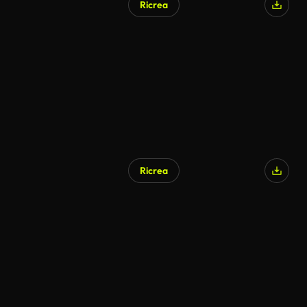
Ricrea
Ricrea