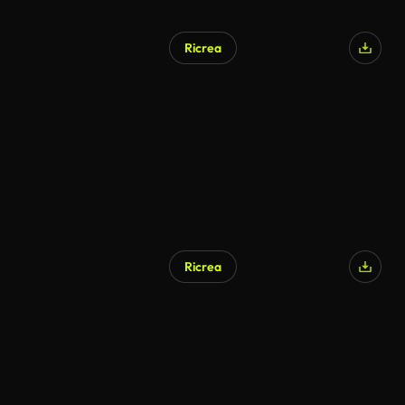
Ricrea
Ricrea