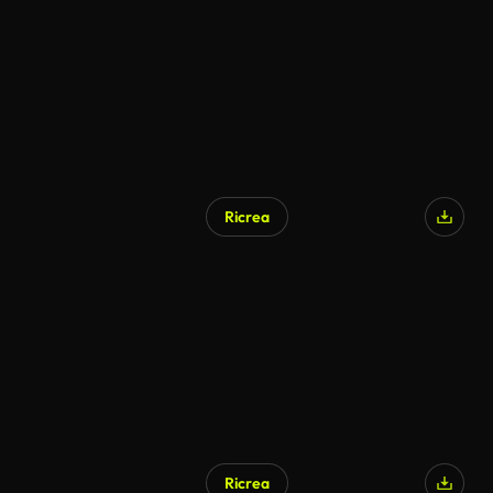
Ricrea
Ricrea