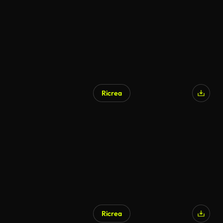
Ricrea
Ricrea