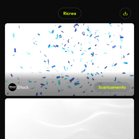
Ricrea
iStock
Scaricamento