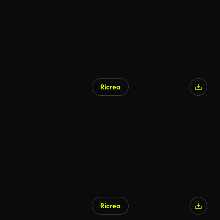
Ricrea
Ricrea