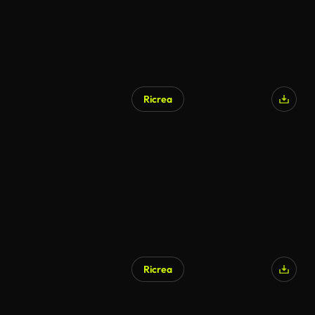
Ricrea
Ricrea