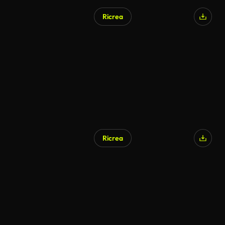
Ricrea
Ricrea