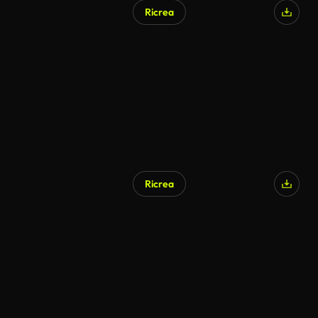
Ricrea
Ricrea