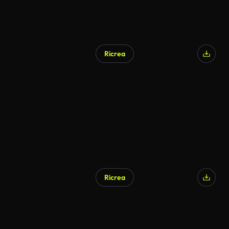
Ricrea
Ricrea