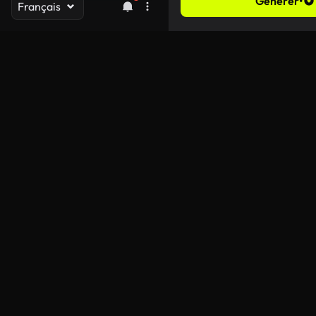
Générer
•
Français
Durée
Rapport d’aspect
Résolution
Générer de l’audio
Améliorer la rapidité
Visibilité publique