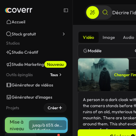
Accueil
Stock gratuit
Vidéo
Image
Audio
Studios
Modèle
Studio Créatif
Studio Marketing
Nouveau
Outils épinglés
Tous
Changer l’i
Générateur de vidéos
Générateur d'images
Projets
Créer
Mise à
jusqu’à 65% de
niveau
réduction
238/5000