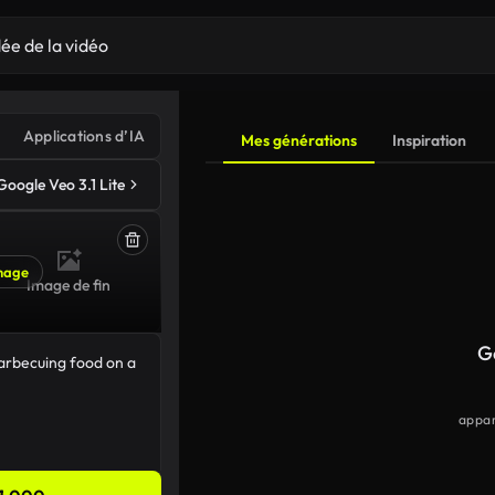
Applications d’IA
Mes générations
Inspiration
Google Veo 3.1 Lite
mage
Image de fin
G
appar