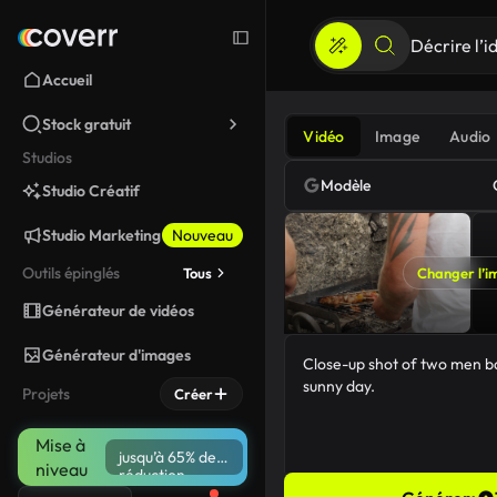
Accueil
Stock gratuit
Vidéo
Image
Audio
Studios
Modèle
Studio Créatif
Studio Marketing
Nouveau
Outils épinglés
Tous
Changer l’i
Générateur de vidéos
Générateur d'images
Projets
Créer
Mise à
jusqu’à 65% de
niveau
réduction
57/5000