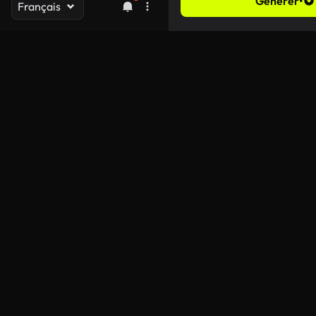
Générer
•
Français
Durée
Rapport d’aspect
Résolution
Générer de l’audio
Améliorer la rapidité
Visibilité publique