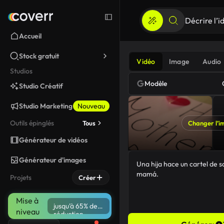
Accueil
Stock gratuit
Vidéo
Image
Audio
Studios
Modèle
Studio Créatif
Studio Marketing
Nouveau
Outils épinglés
Tous
Changer l’i
Générateur de vidéos
Générateur d'images
Projets
Créer
Mise à
jusqu’à 65% de
niveau
réduction
48/5000