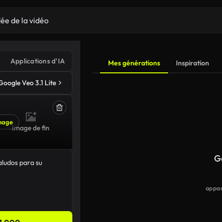
Applications d’IA
Mes générations
Inspiration
Google Veo 3.1 Lite
mage
Image de fin
G
appar