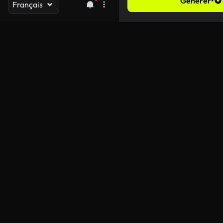
Générer
•
Français
Durée
Rapport d’aspect
Résolution
Générer de l’audio
Améliorer la rapidité
Visibilité publique