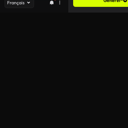
Générer
•
Français
Durée
Rapport d’aspect
Résolution
Générer de l’audio
Améliorer la rapidité
Visibilité publique