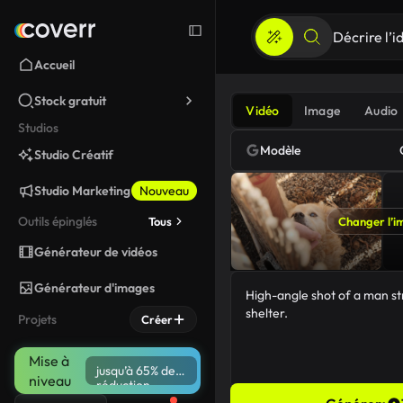
Accueil
Stock gratuit
Vidéo
Image
Audio
Studios
Modèle
Studio Créatif
Studio Marketing
Nouveau
Outils épinglés
Tous
Changer l’i
Générateur de vidéos
Générateur d'images
Projets
Créer
Mise à
jusqu’à 65% de
niveau
réduction
54/5000