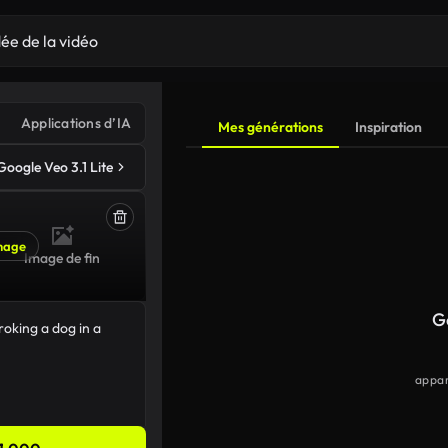
Applications d’IA
Mes générations
Inspiration
Google Veo 3.1 Lite
mage
Image de fin
G
appar