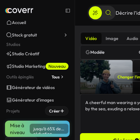
Accueil
Stock gratuit
Vidéo
Image
Audio
Studios
Modèle
Studio Créatif
Studio Marketing
Nouveau
Outils épinglés
Tous
Changer l’i
Générateur de vidéos
Générateur d'images
Projets
Créer
Mise à
jusqu’à 65% de
niveau
réduction
91/5000