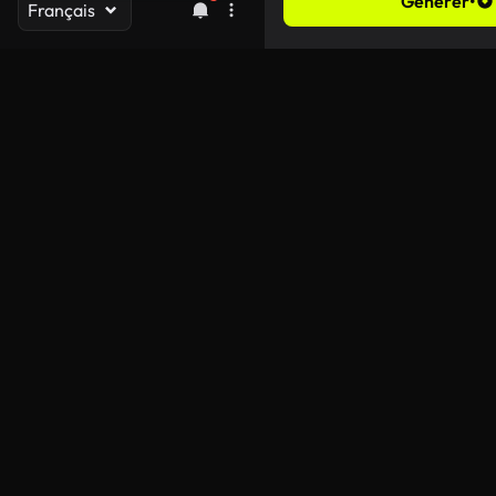
Générer
•
Français
Durée
Rapport d’aspect
Résolution
Générer de l’audio
Améliorer la rapidité
Visibilité publique