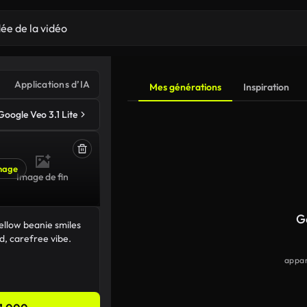
Applications d’IA
Mes générations
Inspiration
Google Veo 3.1 Lite
mage
Image de fin
G
appar