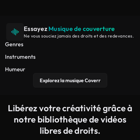
Essayez
Musique de couverture
Ne vous souciez jamais des droits et des redevances.
Hip-hop
Cinématique
Électronique
Genres
Synthétiseur
Piano
Guitare
Instruments
Édifiant
Rêveur
Pacifique
Humeur
Explorez la musique Coverr
Libérez votre créativité grâce à
notre bibliothèque de vidéos
libres de droits.