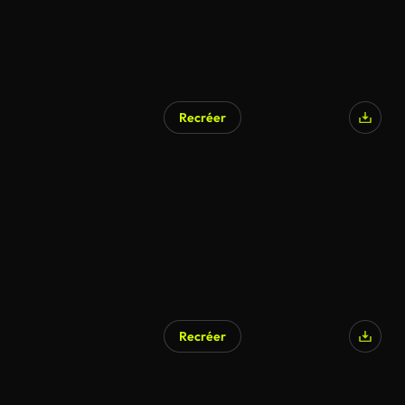
Recréer
Recréer