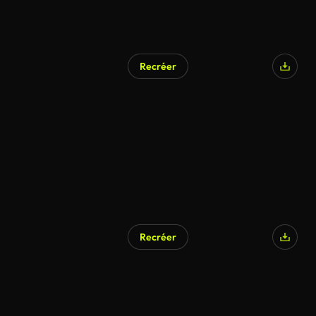
Recréer
Recréer