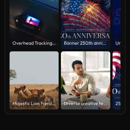
Overhead Tracking Drone Shot of a Police Car Driving on a City Street with Lights On at Night
Banner 250th anniversary of the USA. 250 years of independence. 4th of july 2026 usa independence day, video greeting card. US flag fireworks on blue sky background. Fourth of july. 4k seamless loop
Majestic Lion Family Relaxing in Natural Habitat Under Soft Light
Diverse creative team collaborating on a marketing strategy in an office meeting