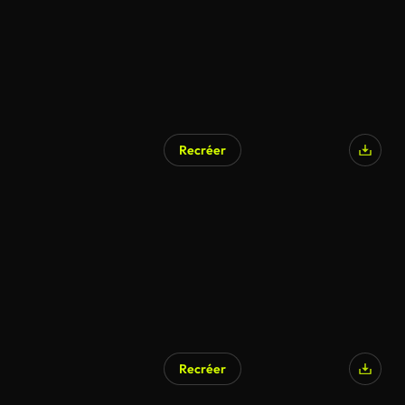
Recréer
Recréer