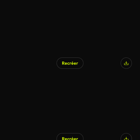
Recréer
Recréer