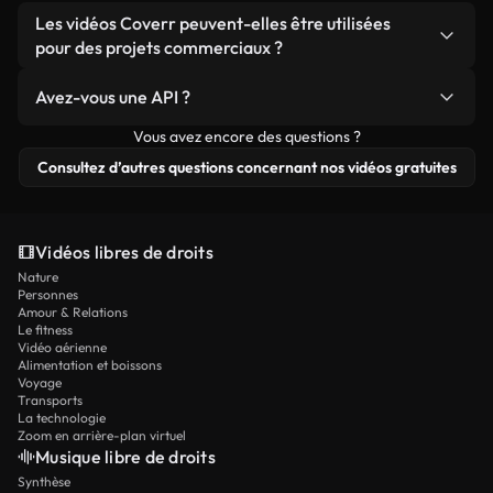
Les vidéos Coverr peuvent-elles être utilisées
pour des projets commerciaux ?
Bien sûr que oui, n’hésitez pas !
Avez-vous une API ?
Vous avez encore des questions ?
Oui, nous en avons une ! Consultez notre
documentation de l’API
pour plus de détails.
Consultez d’autres questions concernant nos vidéos gratuites
Vidéos libres de droits
Nature
Personnes
Amour & Relations
Le fitness
Vidéo aérienne
Alimentation et boissons
Voyage
Transports
La technologie
Zoom en arrière-plan virtuel
Musique libre de droits
Synthèse