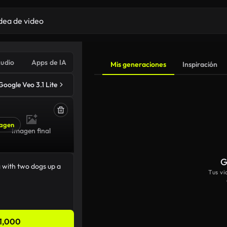
udio
Apps de IA
Mis generaciones
Inspiración
Google Veo 3.1 Lite
agen
Imagen final
G
Tus v
1,000