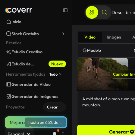
Inicio
Stock Gratuito
Video
Imagen
A
Estudios
Modelo
Estudio Creativo
Estudio de
Nuevo
Marketing
Herramientas fijadas
Todo
Cambiar Im
Generador de Vídeo
Generador de Imágenes
Proyectos
Crear
Mejora
hasta un 65% de
descuento
Generar
•
Español
57/5000