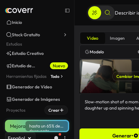
Inicio
Stock Gratuito
Video
Imagen
A
Estudios
Modelo
Estudio Creativo
Estudio de
Nuevo
Marketing
Herramientas fijadas
Todo
Cambiar Im
Generador de Vídeo
Generador de Imágenes
Proyectos
Crear
Mejora
hasta un 65% de
descuento
Generar
•
Español
75/5000