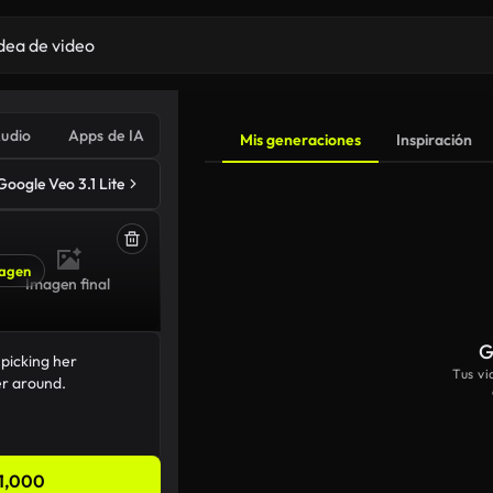
udio
Apps de IA
Mis generaciones
Inspiración
Google Veo 3.1 Lite
agen
Imagen final
G
Tus v
1,000