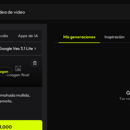
udio
Apps de IA
Mis generaciones
Inspiración
Google Veo 3.1 Lite
agen
Imagen final
G
Tus v
1,000