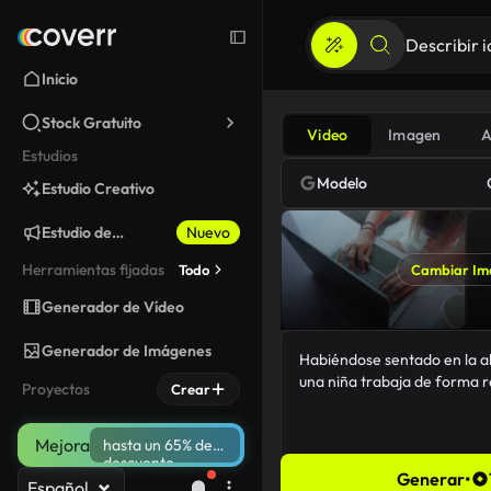
Inicio
Stock Gratuito
Video
Imagen
A
Estudios
Modelo
Estudio Creativo
Estudio de
Nuevo
Marketing
Herramientas fijadas
Todo
Cambiar Im
Generador de Vídeo
Generador de Imágenes
Proyectos
Crear
Mejora
hasta un 65% de
descuento
Generar
•
Español
76/5000