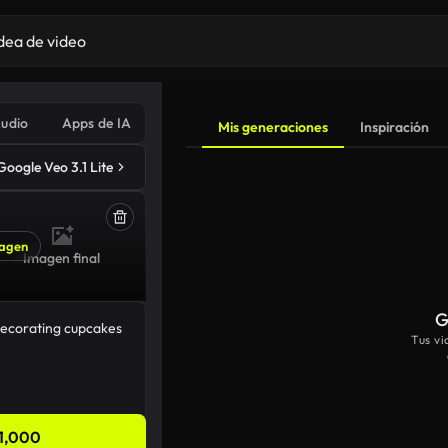
udio
Apps de IA
Mis generaciones
Inspiración
Google Veo 3.1 Lite
agen
Imagen final
G
Tus v
1,000