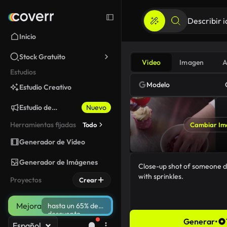
Inicio
Stock Gratuito
Video
Imagen
A
Estudios
Modelo
Estudio Creativo
Estudio de
Nuevo
Marketing
Herramientas fijadas
Todo
Cambiar Im
Generador de Vídeo
Generador de Imágenes
Proyectos
Crear
Mejora
hasta un 65% de
descuento
Generar
•
Español
61/5000