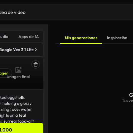
udio
Apps de IA
Mis generaciones
Inspiración
Google Veo 3.1 Lite
agen
Imagen final
G
Tus v
1,000