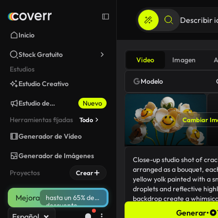
Inicio
Stock Gratuito
Video
Imagen
A
Estudios
Modelo
Estudio Creativo
Estudio de
Nuevo
Marketing
Herramientas fijadas
Todo
Cambiar Im
Generador de Vídeo
Generador de Imágenes
Proyectos
Crear
Mejora
hasta un 65% de
descuento
Generar
•
Español
237/5000