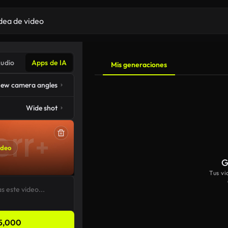
udio
Apps de IA
Mis generaciones
ew camera angles
Wide shot
ideo
G
Tus v
5,000