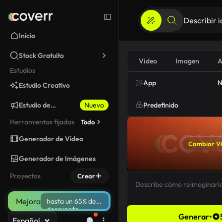
Inicio
Stock Gratuito
Video
Imagen
A
Estudios
App
N
Estudio Creativo
Estudio de
Nuevo
Predefinido
Marketing
Herramientas fijadas
Todo
Generador de Vídeo
Cambiar V
Generador de Imágenes
Proyectos
Crear
Mejora
hasta un 65% de
descuento
Generar
•
Español