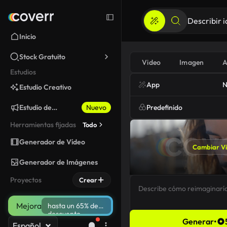
Inicio
Stock Gratuito
Video
Imagen
A
Estudios
App
N
Estudio Creativo
Estudio de
Nuevo
Predefinido
Marketing
Herramientas fijadas
Todo
Generador de Vídeo
Cambiar V
Generador de Imágenes
Proyectos
Crear
Mejora
hasta un 65% de
descuento
Generar
•
Español