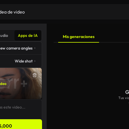
udio
Apps de IA
Mis generaciones
ew camera angles
Wide shot
ideo
G
Tus v
5,000