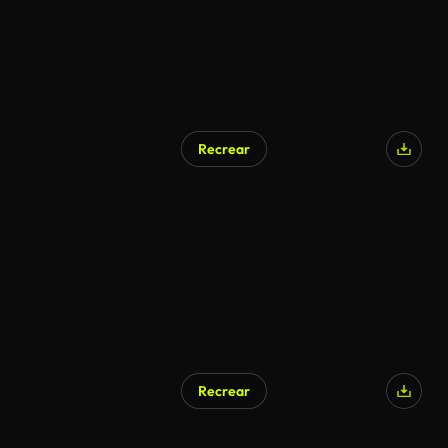
Recrear
Recrear