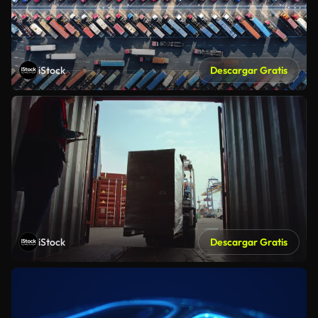
iStock
Descargar Gratis
iStock
Descargar Gratis