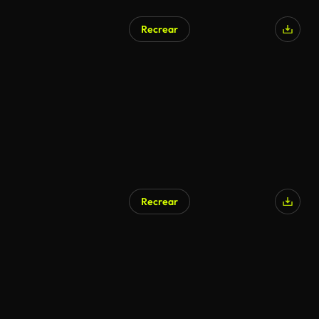
Recrear
Recrear