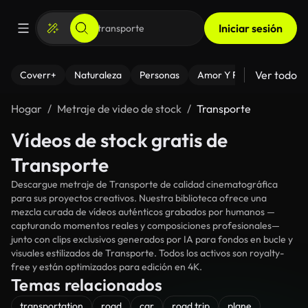
Iniciar sesión
Ver todo
Coverr+
Naturaleza
Personas
Amor Y Relaciones
El
Hogar
Metraje de video de stock
Transporte
Vídeos de stock gratis de
Transporte
Descargue metraje de Transporte de calidad cinematográfica
para sus proyectos creativos. Nuestra biblioteca ofrece una
mezcla curada de vídeos auténticos grabados por humanos —
capturando momentos reales y composiciones profesionales—
junto con clips exclusivos generados por IA para fondos en bucle y
visuales estilizados de Transporte. Todos los activos son royalty-
free y están optimizados para edición en 4K.
Temas relacionados
transportation
road
car
road trip
plane