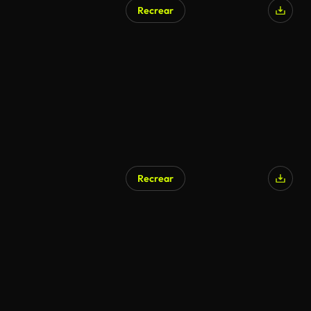
Recrear
Recrear