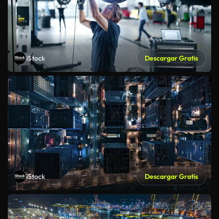
iStock
Descargar Gratis
iStock
Descargar Gratis