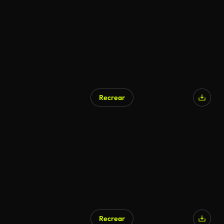
Recrear
Recrear