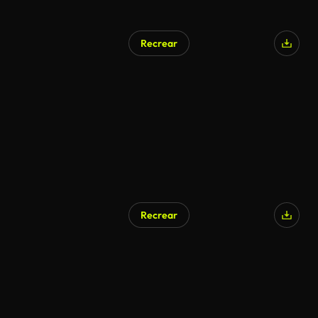
Recrear
Recrear