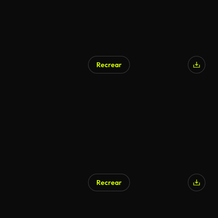
Recrear
Recrear