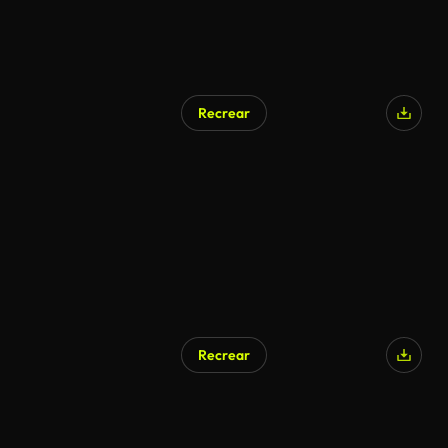
Recrear
Recrear