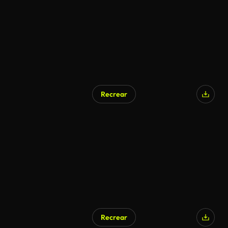
Recrear
Recrear