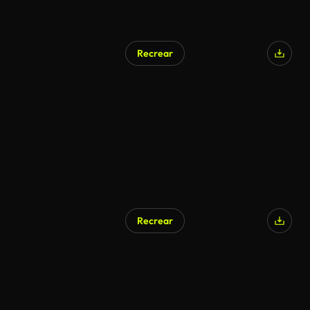
Recrear
Recrear