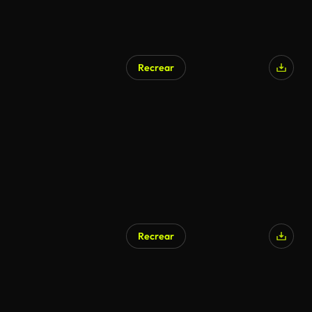
Recrear
Recrear