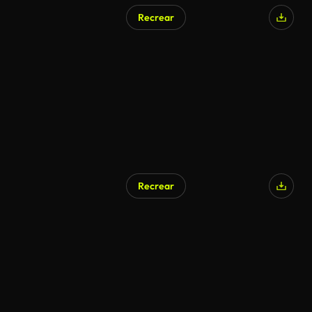
Recrear
Recrear