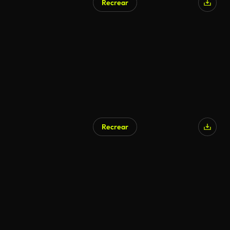
Recrear
Recrear