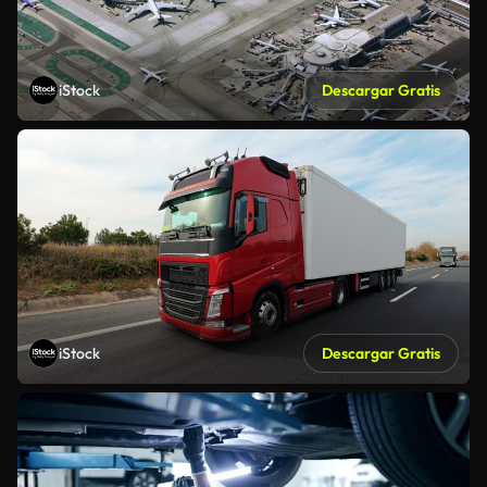
iStock
Descargar Gratis
iStock
Descargar Gratis