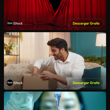
iStock
Descargar Gratis
iStock
Descargar Gratis