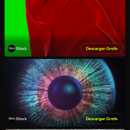
iStock
Descargar Gratis
iStock
Descargar Gratis