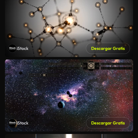
iStock
Descargar Gratis
iStock
Descargar Gratis