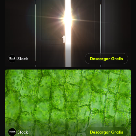
iStock
Descargar Gratis
iStock
Descargar Gratis