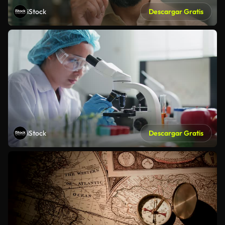
iStock
Descargar Gratis
iStock
Descargar Gratis