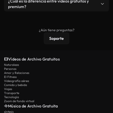
¿Cuál es la diferencia entre videos gratuitos y
vídeos. Solo asegúrese de que el producto final no
premium?
se redistribuya como metraje de stock básico.
Los vídeos royalty-free incluyen derechos
comerciales estándar; el contenido premium
ofrece metraje exclusivo, resolución 4K y
¿Aún tiene preguntas?
protecciones de licencia extendidas.
Soporte
Vídeos de Archivo Gratuitos
Naturaleza
Personas
Amor y Relaciones
El Fitness
Videografía aérea
Comida y bebida
Viajes
Transporte
Tecnología
Zoom de fondo virtual
Música de Archivo Gratuita
síntesis