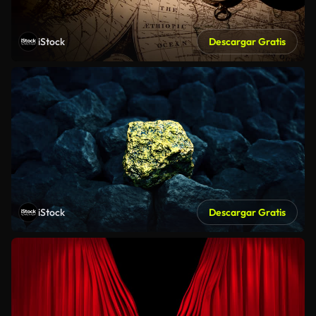
iStock
Descargar Gratis
iStock
Descargar Gratis