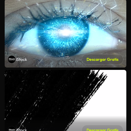
iStock
Descargar Gratis
iStock
Descargar Gratis