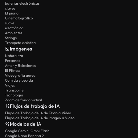
baterías electrónicas
claves
El piano
Cinematográfico
suave
electrónica
Ambientes
Strings
Trompeta acústica
Imágenes
Naturaleza
Personas
Amor y Relaciones
El Fitness
Videografía aérea
Comida y bebida
Viajes
Transporte
Tecnología
Zoom de fondo virtual
Flujos de trabajo de IA
Flujos de Trabajo de IA de Texto a Vídeo
Flujos de Trabajo de IA de Imagen a Vídeo
Modelos de IA
Google Gemini Omni Flash
Google Nano Banana 2