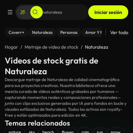
Iniciar sesión
Ver todo
Coverr+
Naturaleza
Personas
Amor Y Relaciones
El
Hogar
Metraje de video de stock
Naturaleza
Vídeos de stock gratis de
Naturaleza
Descargue metraje de Naturaleza de calidad cinematográfica
para sus proyectos creativos. Nuestra biblioteca ofrece una
mezcla curada de vídeos auténticos grabados por humanos —
capturando momentos reales y composiciones profesionales—
junto con clips exclusivos generados por IA para fondos en bucle y
visuales estilizados de Naturaleza. Todos los activos son royalty-
free y están optimizados para edición en 4K.
Temas relacionados
nature
sky
beach
flower
rain
sun
snow