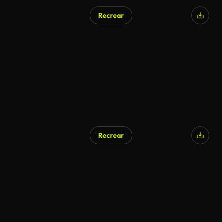
Recrear
Recrear