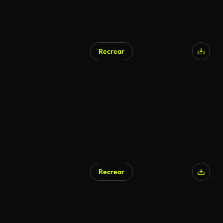
Recrear
Recrear