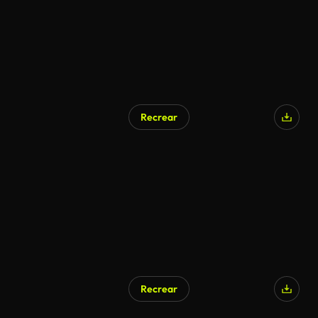
Recrear
Recrear