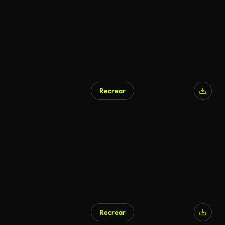
Recrear
Recrear