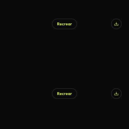
Recrear
Recrear