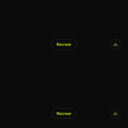
Recrear
Recrear