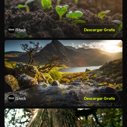
iStock
Descargar Gratis
iStock
Descargar Gratis