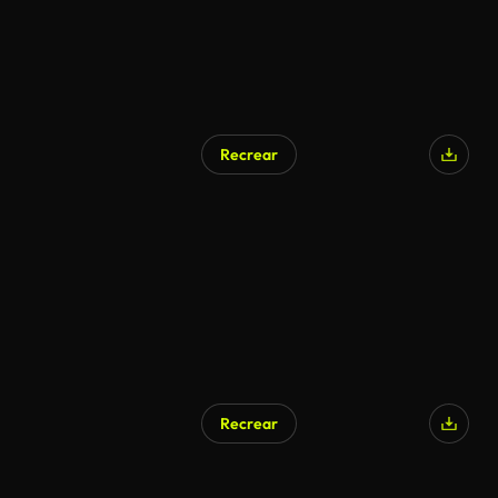
Recrear
Recrear