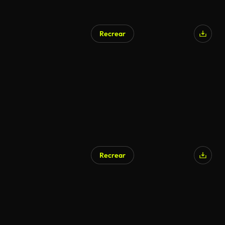
Recrear
Recrear