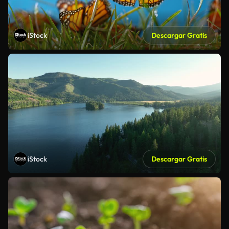
iStock
Descargar Gratis
iStock
Descargar Gratis