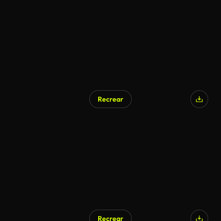
Recrear
Recrear