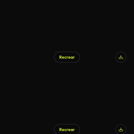
Recrear
Recrear