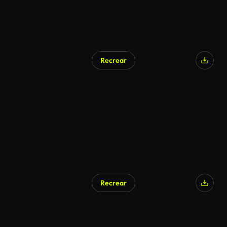
Recrear
Recrear