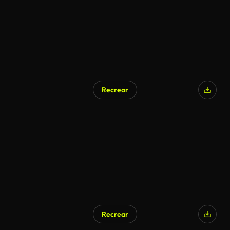
Recrear
Recrear