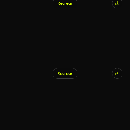
Recrear
Recrear