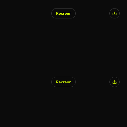
Recrear
Recrear