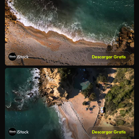
iStock
Descargar Gratis
iStock
Descargar Gratis