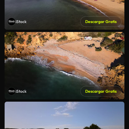
iStock
Descargar Gratis
iStock
Descargar Gratis