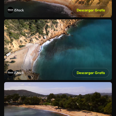
iStock
Descargar Gratis
iStock
Descargar Gratis