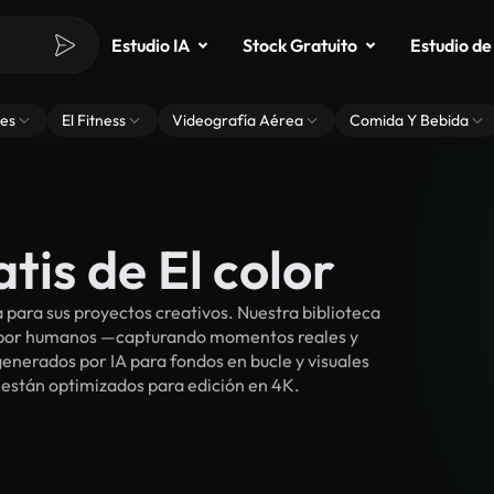
Estudio IA
Stock Gratuito
Estudio de
es
El Fitness
Videografía Aérea
Comida Y Bebida
tis de El color
 para sus proyectos creativos. Nuestra biblioteca
s por humanos —capturando momentos reales y
enerados por IA para fondos en bucle y visuales
 y están optimizados para edición en 4K.