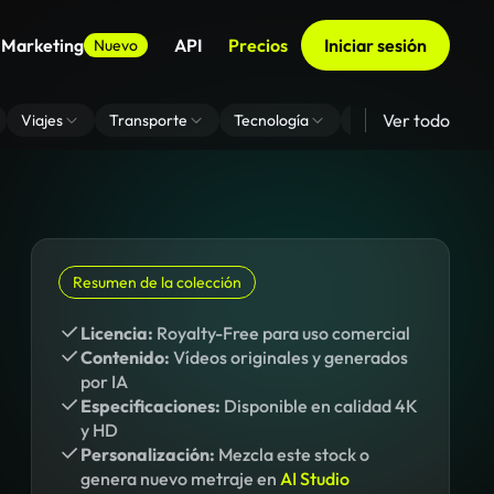
 Marketing
API
Precios
Iniciar sesión
Nuevo
Ver todo
Viajes
Transporte
Tecnología
Zoom De Fondo Virt
Resumen de la colección
Licencia:
Royalty-Free para uso comercial
Contenido:
Vídeos originales y generados
por IA
Especificaciones:
Disponible en calidad 4K
y HD
Personalización:
Mezcla este stock o
genera nuevo metraje en
AI Studio