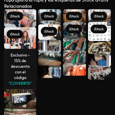
Relacionados
iStock
iStock
iStock
iStock
iStock
iStock
iStock
iStock
Ver más
Exclusivo -
15% de
descuento
con el
código
"COVERR15"