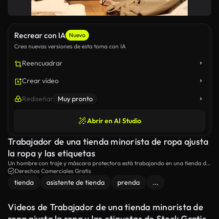
Recrear con IA
Nuevo
Crea nuevas versiones de esta toma con IA
Reencuadrar
Crear vídeo
Rediseñar
Muy pronto
Abrir en AI Studio
Trabajador de una tienda minorista de ropa ajusta
la ropa y las etiquetas
Un hombre con traje y máscara protectora está trabajando en una tienda de
ropa después del bloqueo por Coronavirus.
Derechos Comerciales Gratis
tienda
asistente de tienda
prenda
...
Videos de Trabajador de una tienda minorista de
ropa ajusta la ropa y las etiquetas de Stock Gratis