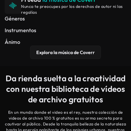
Nunca te preocupes por los derechos de autor ni las
regalías
Hip Hop
Cinematográfico
Electrónico
Géneros
Sintetizador
Piano
Guitarra
Instrumentos
Edificante
Soñador
Pacífico
Ánimo
Explora la música de Coverr
Da rienda suelta a la creatividad
con nuestra biblioteca de vídeos
de archivo gratuitos
En un mundo donde el video es el rey, nuestra colección de
videos de archivo 100 % gratuitos es su arma secreta para
cautivar al público. Desde la tranquila belleza de la naturaleza
hasta la energía palpitante de los paisajes urbanos, nuestros