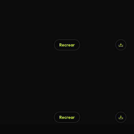
Recrear
Recrear