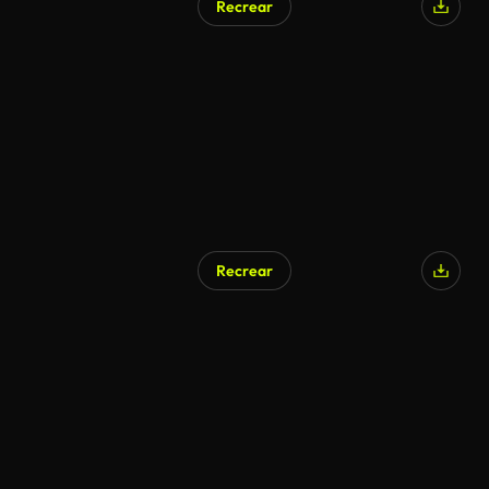
Recrear
Recrear