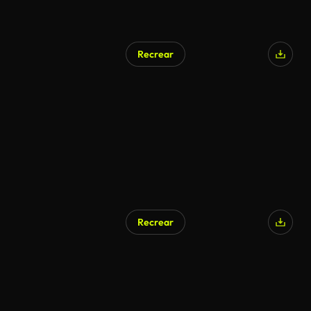
Recrear
Recrear