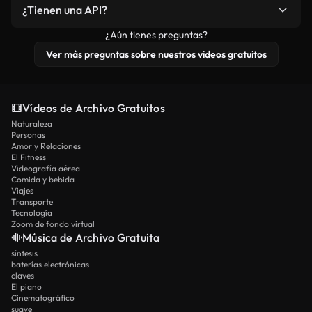
¡Si, por favor hazlo!
¿Tienen una API?
¿Aún tienes preguntas?
¡Por supuesto! Consulta nuestra
documentación de
API
para obtener más detalles.
Ver más preguntas sobre nuestros videos gratuitos
Vídeos de Archivo Gratuitos
Naturaleza
Personas
Amor y Relaciones
El Fitness
Videografía aérea
Comida y bebida
Viajes
Transporte
Tecnología
Zoom de fondo virtual
Música de Archivo Gratuita
síntesis
baterías electrónicas
claves
El piano
Cinematográfico
suave