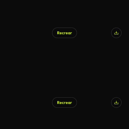
Recrear
Recrear