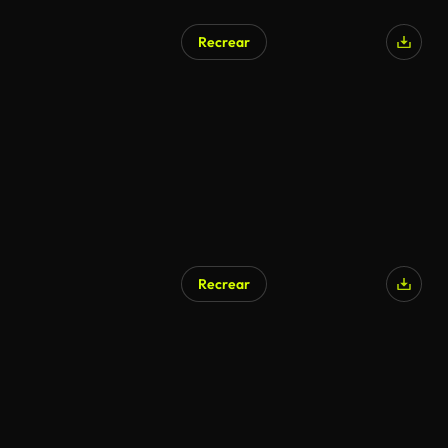
Recrear
Recrear