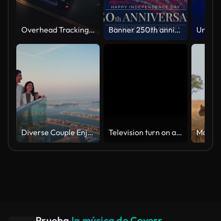
Overhead Tracking Drone Shot of a Police Car Driving on a City Street with Lights On at Night
Banner 250th anniversary of the USA. 250 years of independence. 4th of july 2026 usa independence day, video greeting card. US flag fireworks on blue sky background. Fourth of july. 4k seamless loop
Diverse Couple Enjoying Sunset Views from High Rise Sky Deck Overlooking Palm Jumeirah
Television turn on and off. Switch on tv effect, switch off tv effect. Turn on Lcd TV effect, turn off TV effect . Led Tv on and off on black background
Prueba
la música de Coverr