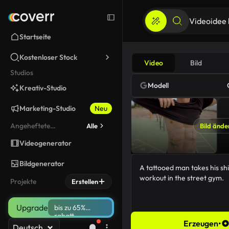
Startseite
Kostenloser Stock
Video
Bild
Studios
Modell
Kreativ-Studio
Marketing-Studio
Neu
Angeheftete
Alle
Bild ände
werkzeuge
Videogenerator
Bildgenerator
Projekte
Erstellen
Upgrade
bis zu 65%
rabatt
Erzeugen
•
Deutsch
72/5000