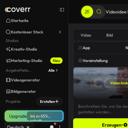
Startseite
Kostenloser Stock
Video
Bild
Studios
App
N
Kreativ-Studio
Marketing-Studio
Neu
Voreinstellung
Angeheftete
Alle
werkzeuge
Videogenerator
Video änd
Bildgenerator
Projekte
Erstellen
Upgrade
bis zu 65%
rabatt
Erzeugen
•
Deutsch