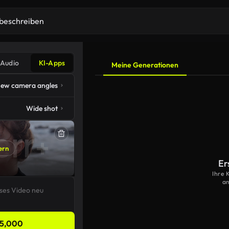
Audio
KI-Apps
Meine Generationen
ew camera angles
Wide shot
ern
Er
Ihre 
an
5,000