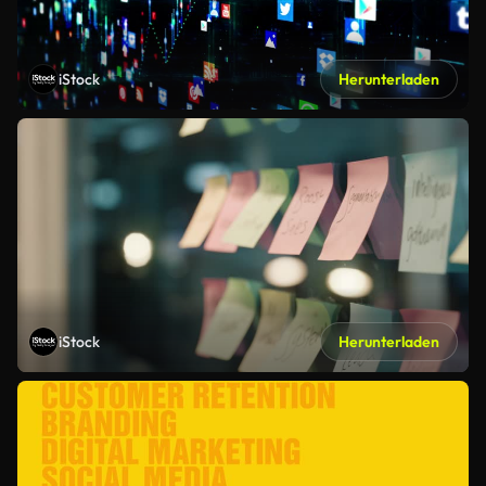
iStock
Herunterladen
iStock
Herunterladen