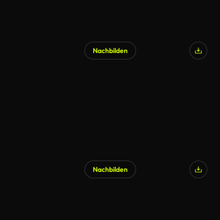
Nachbilden
Nachbilden