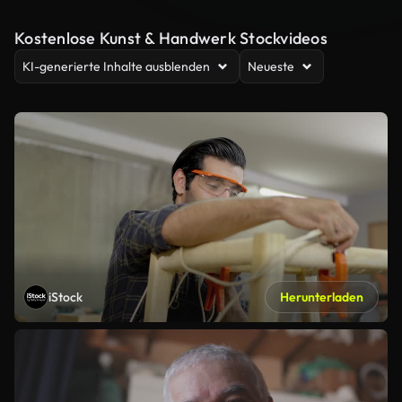
Kostenlose Kunst & Handwerk Stockvideos
KI-generierte Inhalte ausblenden
Neueste
iStock
Herunterladen