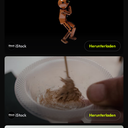
iStock
Herunterladen
iStock
Herunterladen