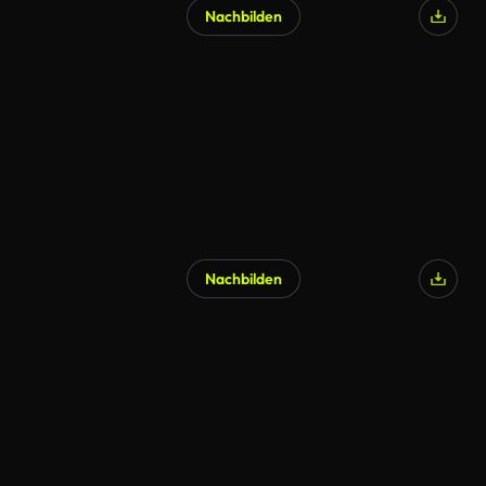
Nachbilden
Nachbilden