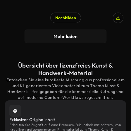
Nachbilden
Mehr laden
Übersicht über lizenzfreies Kunst &
Handwerk-Material
Entdecken Sie eine kuratierte Mischung aus professionellem
und KI-generiertem Videomaterial zum Thema Kunst &
Handwerk – freigegeben für die kommerzielle Nutzung und
auf moderne Content-Workflows zugeschnitten.
Exklusiver Originalinhalt
Erhalten Sie Zugriff auf eine Premium-Bibliothek mit echtem, von
Kreativen aufgenommenem Filmmaterial zum Thema Kunst &