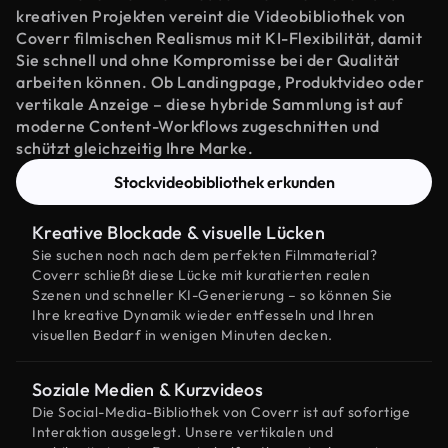
kreativen Projekten vereint die Videobibliothek von
Coverr filmischen Realismus mit KI-Flexibilität, damit
Sie schnell und ohne Kompromisse bei der Qualität
arbeiten können. Ob Landingpage, Produktvideo oder
vertikale Anzeige – diese hybride Sammlung ist auf
moderne Content-Workflows zugeschnitten und
schützt gleichzeitig Ihre Marke.
Stockvideobibliothek erkunden
Kreative Blockade & visuelle Lücken
Sie suchen noch nach dem perfekten Filmmaterial?
Coverr schließt diese Lücke mit kuratierten realen
Szenen und schneller KI-Generierung – so können Sie
Ihre kreative Dynamik wieder entfesseln und Ihren
visuellen Bedarf in wenigen Minuten decken.
Soziale Medien & Kurzvideos
Die Social-Media-Bibliothek von Coverr ist auf sofortige
Interaktion ausgelegt. Unsere vertikalen und