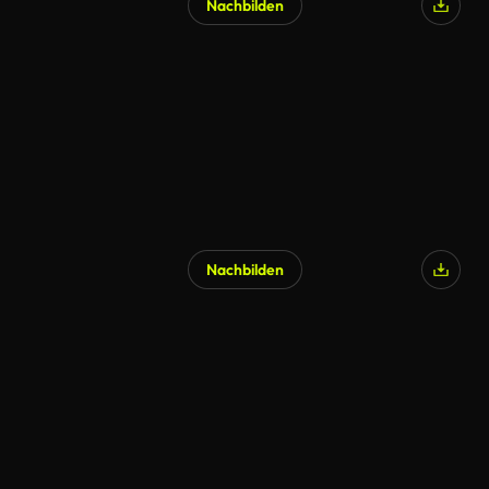
Nachbilden
Nachbilden