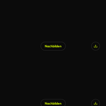
Nachbilden
Nachbilden