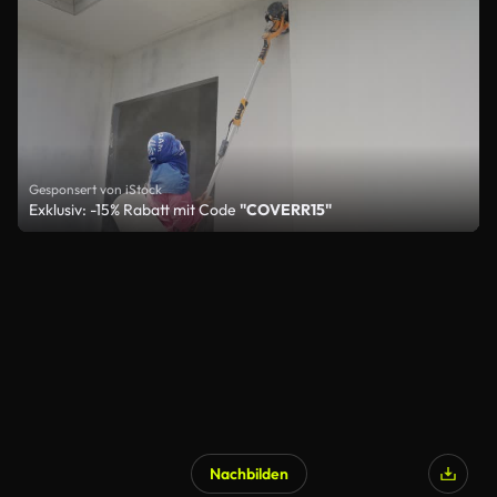
Gesponsert von iStock
Exklusiv: -15% Rabatt mit Code
"COVERR15"
Nachbilden