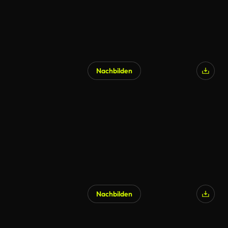
Nachbilden
Nachbilden