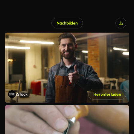
Nachbilden
iStock
Herunterladen