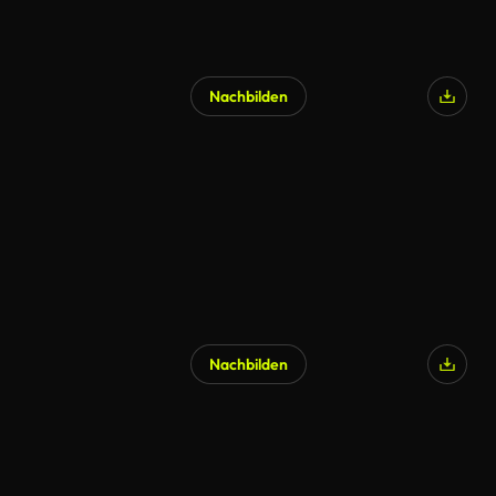
Nachbilden
Nachbilden