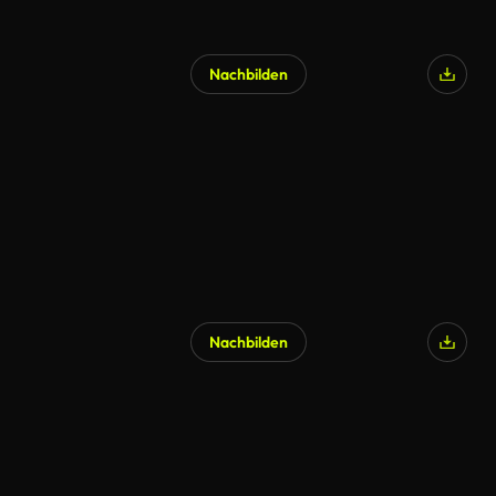
Nachbilden
Nachbilden