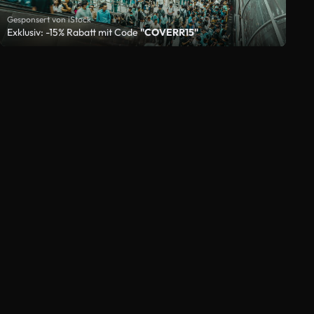
Gesponsert von iStock
Exklusiv: -15% Rabatt mit Code
"COVERR15"