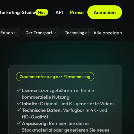
arketing-Studio
API
Preise
Anmelden
Neu
Alle anzeigen
Reisen
Der Transport
Technologie
Zoom Virtuelle H
Zusammenfassung der Filmsammlung
Lizenz:
Lizenzgebührenfrei für die
kommerzielle Nutzung
Inhalte:
Original- und KI-generierte Videos
Technische Daten:
Verfügbar in 4K- und
HD-Qualität
Anpassung:
Remixen Sie dieses
Stockmaterial oder generieren Sie neues