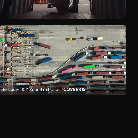
Gesponsert von iStock
Exklusiv: -15% Rabatt mit Code
"COVERR15"