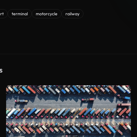
rt
terminal
motorcycle
railway
s