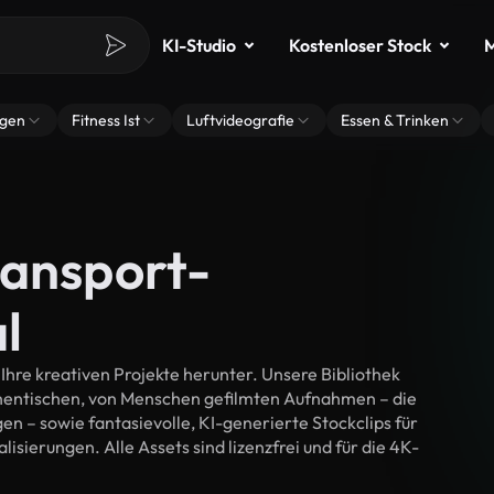
KI-Studio
Kostenloser Stock
M
ngen
Fitness Ist
Luftvideografie
Essen & Trinken
ransport-
l
hre kreativen Projekte herunter. Unsere Bibliothek
thentischen, von Menschen gefilmten Aufnahmen – die
n – sowie fantasievolle, KI-generierte Stockclips für
isierungen. Alle Assets sind lizenzfrei und für die 4K-