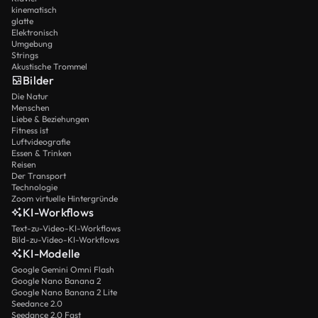
kinematisch
glatte
Elektronisch
Umgebung
Strings
Akustische Trommel
Bilder
Die Natur
Menschen
Liebe & Beziehungen
Fitness ist
Luftvideografie
Essen & Trinken
Reisen
Der Transport
Technologie
Zoom virtuelle Hintergründe
KI-Workflows
Text-zu-Video-KI-Workflows
Bild-zu-Video-KI-Workflows
KI-Modelle
Google Gemini Omni Flash
Google Nano Banana 2
Google Nano Banana 2 Lite
Seedance 2.0
Seedance 2.0 Fast