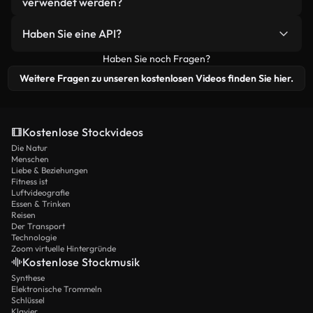
verwendet werden?
Natürlich können Sie das, bitte tun Sie es!
Haben Sie eine API?
Haben Sie noch Fragen?
Ja, haben wir! Weitere Details finden Sie in
unserer
API-Dokumentation
.
Weitere Fragen zu unseren kostenlosen Videos finden Sie hier.
Kostenlose Stockvideos
Die Natur
Menschen
Liebe & Beziehungen
Fitness ist
Luftvideografie
Essen & Trinken
Reisen
Der Transport
Technologie
Zoom virtuelle Hintergründe
Kostenlose Stockmusik
Synthese
Elektronische Trommeln
Schlüssel
Klavier