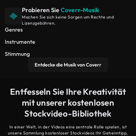
Probieren Sie
Coverr-Musik
Machen Sie sich keine Sorgen um Rechte und
Lizenzgebühren.
Hip Hop
Filmisch
Elektronik
Genres
Synth
Klavier
Gitarre
Instrumente
Erhebend
Verträumt
Friedlich
Stimmung
Entdecke die Musik von Coverr
Entfesseln Sie Ihre Kreativität
mit unserer kostenlosen
Stockvideo-Bibliothek
In einer Welt, in der Videos eine zentrale Rolle spielen, ist
unsere Sammlung kostenloser Stockvideos Ihr Geheimtipp,