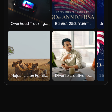
Overhead Tracking Drone Shot of a Police Car Driving on a City Street with Lights On at Night
Banner 250th anniversary of the USA. 250 years of independence. 4th of july 2026 usa independence day, video greeting card. US flag fireworks on blue sky background. Fourth of july. 4k seamless loop
Majestic Lion Family Relaxing in Natural Habitat Under Soft Light
Diverse creative team collaborating on a marketing strategy in an office meeting