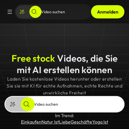
Anmelden
Free stock
Videos, die Sie
mit AI erstellen können
Laden Sie kostenlose Videos herunter oder erstellen
Sie sie mit KI für echte Aufnahmen, echte Rechte und
unwirkliche Freiheit
Im Trend:
Einkaufen
Natur Ist
Liebe
Geschäfte
Yoga Ist